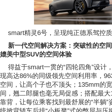
smart精灵6号，呈现纯正德系驾控
新一代空间解决方案：突破性的空间
媲美中型
SUV
的空间体验
得益于smart一贯的“四轮四角”设计，
现高达86%的同级领先空间利用率，96
空间，让高个子也不顶头；135mm的
间，翘二郎腿也毫无局促感；搭配最大1
靠背，让每位乘客找到最舒展的“半躺”
统掀背轿车后排“小板凳”式的憋屈与压