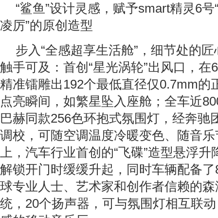
“鲨鱼”设计灵感，赋予smart精灵6
凌厉”的原创造型
步入“全感超享生活舱”，细节处的
触手可及：首创“星光涡轮”出风口，在6
精准镭雕出192个最低直径仅0.7mm的
点亮瞬间，如繁星坠入座舱；全车近80
巴赫同款256色环抱式氛围灯，经奔驰团
调校，可随空调温度冷暖变色、随音乐
上，汽车行业首创的“飞碟”造型悬浮升
解锁开门时缓缓升起，同时车辆配备了
球专业人士、艺术家和创作者信赖的森
统，20个扬声器，可与氛围灯相互联