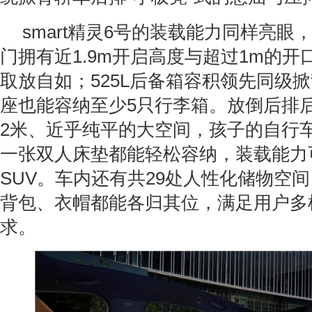
smart精灵6号的装载能力同样亮眼
门拥有近1.9m开启高度与超过1m的
取放自如；525L后备箱容积领先同级
座也能容纳至少5只行李箱。放倒后排
2米、近乎纯平的大空间，孩子的自行
一张双人床垫都能轻松容纳，装载能力
SUV。车内还有共29处人性化储物空
背包、衣帽都能各归其位，满足用户多
求。