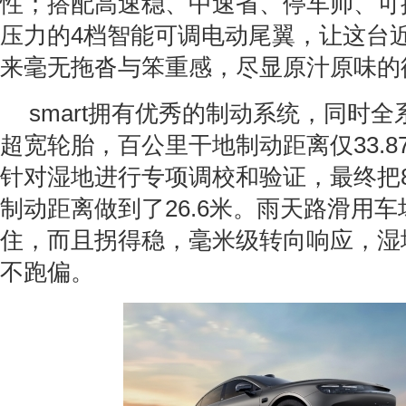
性；搭配高速稳、中速省、停车帅、可提
压力的4档智能可调电动尾翼，让这台
来毫无拖沓与笨重感，尽显原汁原味的
smart拥有优秀的制动系统，同时全
超宽轮胎，百公里干地制动距离仅33.8
针对湿地进行专项调校和验证，最终把80k
制动距离做到了26.6米。雨天路滑用
住，而且拐得稳，毫米级转向响应，湿
不跑偏。